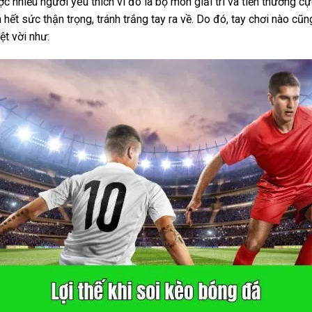
nhiều người yêu thích vì đó là bộ môn giải trí và tiền thưởng cực
n hết sức thận trọng, tránh trắng tay ra về. Do đó, tay chơi nào 
ệt vời như: