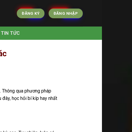
ĐĂNG KÝ
ĐĂNG NHẬP
TIN TỨC
ác
ng. Thông qua phương pháp
 đây, học hỏi bí kíp hay nhất