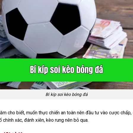
Bí kíp soi kèo bóng đá
năm cho biết, muốn thực chiến an toàn nên đầu tư vào cược chấp, 
 chính xác, đánh xiên, kèo rung nên bỏ qua.