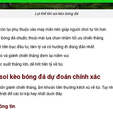
Lợi thế khi soi kèo bóng đá
 còn lại phụ thuộc vào may mắn nên giúp người chơi tự tin hơn.
o bóng đá chuẩn, thoải mái lựa chọn nhằm tối ưu chiến thắng.
 tiền bạc đầu tư, tâm lý và có hướng đi đúng đắn nhất.
ó và giành chiến thắng đem lại niềm vui.
c suất thắng lớn, dễ hốt tiền tỷ về túi.
soi kèo bóng đá dự đoán chính xác
ốn giành chiến thắng, ẵm khoản tiền thưởng kếch xù về túi. Tuy nh
iệt để các bí kíp hay nhất dưới đây.
ông tin