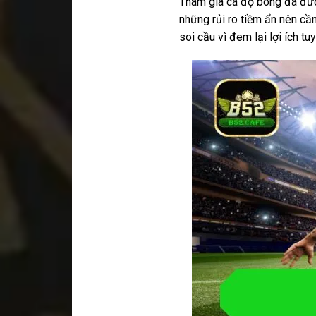
Tham gia cá độ bóng đá được 
những rủi ro tiềm ẩn nên cầ
soi cầu vì đem lại lợi ích tuy