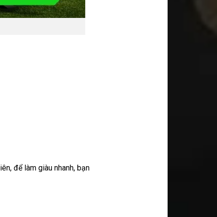
iên, để làm giàu nhanh, bạn