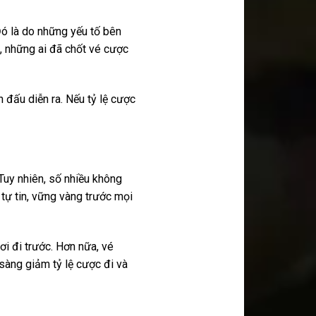
 Đó là do những yếu tố bên
, những ai đã chốt vé cược
n đấu diễn ra. Nếu tỷ lệ cược
Tuy nhiên, số nhiều không
tự tin, vững vàng trước mọi
ơi đi trước. Hơn nữa, vé
sàng giảm tỷ lệ cược đi và