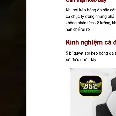
Cẩn thận kèo bẫy
Khi soi kèo bóng đá hãy cẩn
cả chục tỷ đồng nhưng phải 
không phân tích kỹ lưỡng, k
hạn chế rủi ro.
Kinh nghiệm cá đ
5 bí quyết soi kèo bóng đá 
số điều dưới đây: