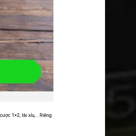
cược 1×2, tài xỉu,… Riêng