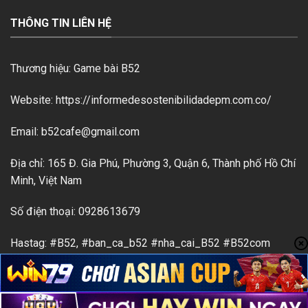
THÔNG TIN LIÊN HỆ
Thương hiệu: Game bài B52
Website: https://informedesostenibilidadepm.com.co/
Email:
b52cafe@gmail.com
Địa chỉ: 165 Đ. Gia Phú, Phường 3, Quận 6, Thành phố Hồ Chí
Minh, Việt Nam
Số điện thoại: 0928613679
Hastag: #B52, #ban_ca_b52 #nha_cai_B52 #B52com
#B52_dang_nhap