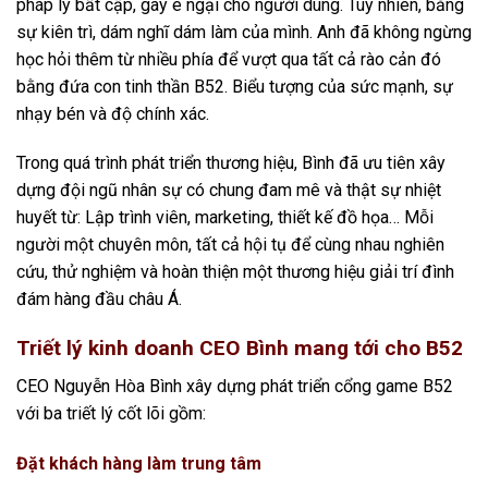
pháp lý bất cập, gây e ngại cho người dùng. Tuy nhiên, bằng
sự kiên trì, dám nghĩ dám làm của mình. Anh đã không ngừng
học hỏi thêm từ nhiều phía để vượt qua tất cả rào cản đó
bằng đứa con tinh thần B52. Biểu tượng của sức mạnh, sự
nhạy bén và độ chính xác.
Trong quá trình phát triển thương hiệu, Bình đã ưu tiên xây
dựng đội ngũ nhân sự có chung đam mê và thật sự nhiệt
huyết từ: Lập trình viên, marketing, thiết kế đồ họa… Mỗi
người một chuyên môn, tất cả hội tụ để cùng nhau nghiên
cứu, thử nghiệm và hoàn thiện một thương hiệu giải trí đình
đám hàng đầu châu Á.
Triết lý kinh doanh CEO Bình mang tới cho B52
CEO Nguyễn Hòa Bình xây dựng phát triển cổng game B52
với ba triết lý cốt lõi gồm:
Đặt khách hàng làm trung tâm