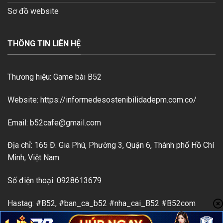
Sơ đồ website
THÔNG TIN LIÊN HỆ
Thương hiệu: Game bài B52
Website: https://informedesostenibilidadepm.com.co/
Email:
b52cafe@gmail.com
Địa chỉ: 165 Đ. Gia Phú, Phường 3, Quận 6, Thành phố Hồ Chí
Minh, Việt Nam
Số điện thoại: 0928613679
Hastag: #B52, #ban_ca_b52 #nha_cai_B52 #B52com
#B52_dang_nhap